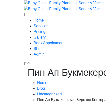
Home
Services
Pricing
Gallery
Book Appointment
Shop
Admin
0
Пин Ап Букмекер
Home
Blog
Uncategorized
Пин Ап Букмекерская Зеркало Контор