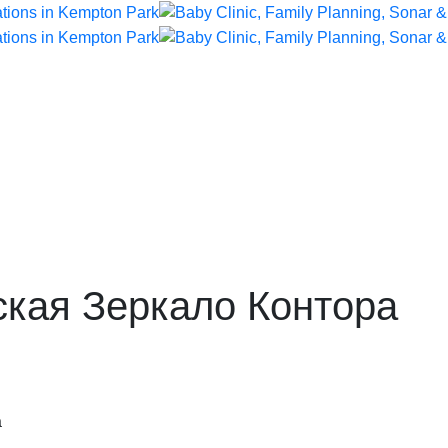
ская Зеркало Контора
а