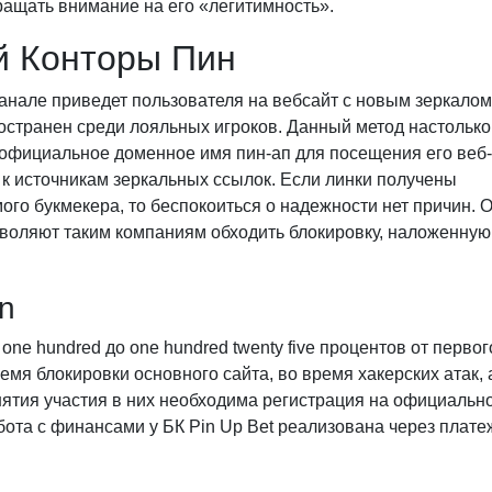
ращать внимание на его «легитимность».
й Конторы Пин
анале приведет пользователя на вебсайт с новым зеркалом
странен среди лояльных игроков. Данный метод настолько
л официальное доменное имя пин-ап для посещения его веб-
 к источникам зеркальных ссылок. Если линки получены
го букмекера, то беспокоиться о надежности нет причин. 
воляют таким компаниям обходить блокировку, наложенную
n
ne hundred до one hundred twenty five процентов от первог
емя блокировки основного сайта, во время хакерских атак, 
инятия участия в них необходима регистрация на официальн
бота с финансами у БК Pin Up Bet реализована через плат