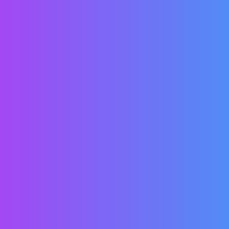
sterstva financí ČR.
 dostanete v řádu desítek vteřin.
á poměrně stručný design, můžete rychle procházet portálem a
uživatelského jména a hesla, kterou jste vytvořili, a klikněte n
použít i pro výběr výhry.
 na proherních sázkách. Nasbírané body následně můžete
žitějšímu – ke kurzové nabídce. Ta je graficky velmi vyvedená,
vat v nabídce můžete podle času, ovšem filtr je omezen max na
Možnost lupy a rychlého vyhledání příležitosti je též k dispozici
 Tříválcový Moatbet