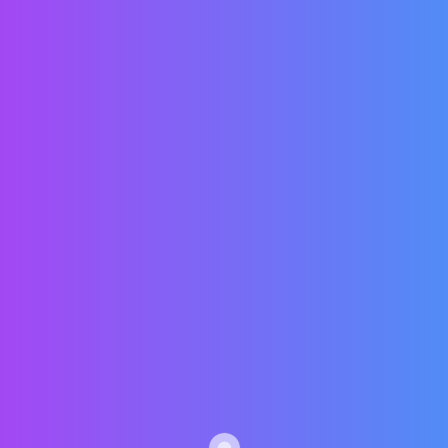
kám se zcela vyhněte.
řipraven na zobrazení na malém zařízení, v mobilní aplikaci je
šak problémem, že Mostbet Casino nemá licenci pro provoz v Č
a něm hrát neměli. Všechny výše uvedené způsoby plateb lze
du je 1 euro, minimální výše výběru 2 eura.
ed Nejvyšších Online
Za Minutu Je Tvůj!
betu, a ještě se pokoušet na ně přihlásit, či se registrovat.
r, pak si vyberte některé z legálních českých online casin.
y jej opravňovala poskytovat služby na území České republiky.
uracao/Kypr), a proto důrazně varujeme před pokusem se v
ěm pokoušet hrát.