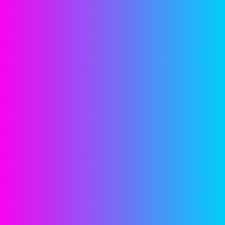
Wager, Soft, Microgaming, ELK, Betconstruct,
Quick, Spin et i, Soft, Bet. Vous pouvez utiliser le
jeu en setting dmo ou avec de l’argent rel.
La meilleure stratégie à
utiliser pour Casino En Ligne
Immdiatement aprs child inscription et child
premier dpt, le joueur peut recevoir un benefit de
bienvenue de 100 % plus 100 scenic tours
gratuits. Les tours gratuits sont attribus raison de
20 the same level jour partir du moment du dpt. la
fin de la semaine, les joueurs peuvent choisir le
montant de leur benefit, jusqu’ 50 % et 250.
org Visiter le site Dans notre revue des meilleurs