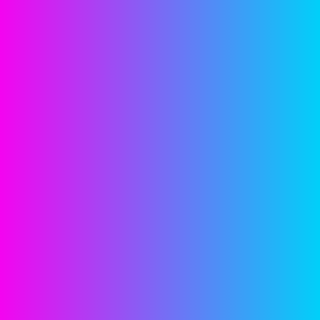
Previous Post
Newer Post
Search
SEARCH
Recent Posts
Knowing unfaithfulness: so why do men and women hack?
Malwarebytes Vs Avast – How to Choose the Best Adware
and spyware Protection Application
Precisely what is Customer Romance Management?