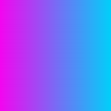
Le Buzz sur Casino En Ligne
Home
Blog
Uncategorized
Le Buzz sur Casino En Ligne